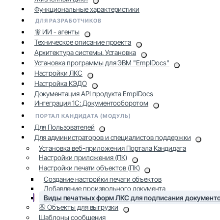
Функциональные характеристики
ДЛЯ РАЗРАБОТЧИКОВ
🧚 ИИ - агенты
Техническое описание проекта
Архитектура системы. Установка
Установка программы для ЭВМ "EmplDocs"
Настройки ЛКС
Настройка КЭДО
Документация API продукта EmplDocs
Интеграция 1С: Документооборотом
ПОРТАЛ КАНДИДАТА (МОДУЛЬ)
Для Пользователей
Для администраторов и специалистов поддержки
Установка веб-приложения Портала Кандидата
Настройки приложения (ПК)
Настройки печати объектов (ПК)
Создание настройки печати объектов
Добавление произвольного документа
Виды печатных форм ЛКС для подписания документо
📀 Объекты для выгрузки
Шаблоны сообщения