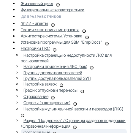
Жизненный цикл
Функциональные характеристики
ДЛЯ РАЗРАБОТЧИКОВ
🧚 ИИ - агенты
Техническое описание проекта
Архитектура системы. Установка
Установка программы для ЭВМ "EmplDocs"
Настройки ЛКС
Настройка страницы о недоступности ЛКС для
пользователей
Настройки приложения ЛКС (бэк)
Группы доступа пользователей
Группы доступа пользователей ЗУП
Настройка заявок
График отпусков и переносы
Страхование
Опросы (анкетирование)
Настройка мультиязычной версии и переводов (ЛКС)
Раздел "Поддержка" / Страницы разделов поддержки
/ Справочная информация
Согласование