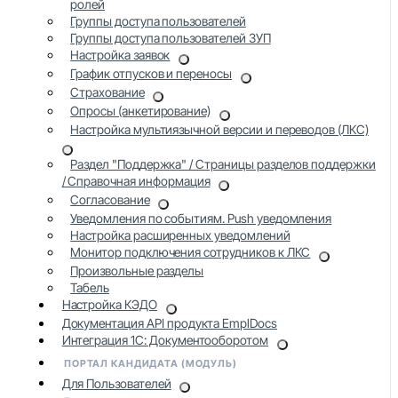
ролей
Группы доступа пользователей
Группы доступа пользователей ЗУП
Настройка заявок
График отпусков и переносы
Страхование
Опросы (анкетирование)
Настройка мультиязычной версии и переводов (ЛКС)
Раздел "Поддержка" / Страницы разделов поддержки
/ Справочная информация
Согласование
Уведомления по событиям. Push уведомления
Настройка расширенных уведомлений
Монитор подключения сотрудников к ЛКС
Произвольные разделы
Табель
Настройка КЭДО
Документация API продукта EmplDocs
Интеграция 1С: Документооборотом
ПОРТАЛ КАНДИДАТА (МОДУЛЬ)
Для Пользователей