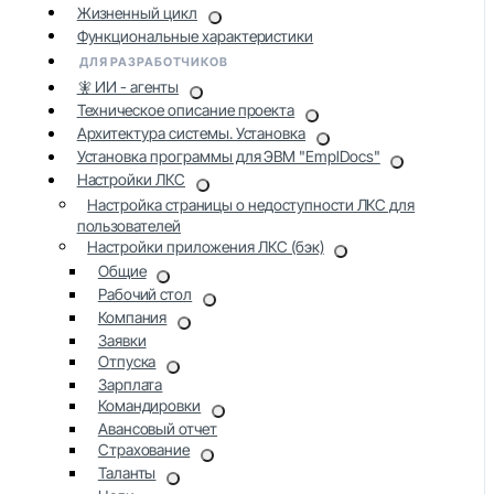
Жизненный цикл
Функциональные характеристики
ДЛЯ РАЗРАБОТЧИКОВ
🧚 ИИ - агенты
Техническое описание проекта
Архитектура системы. Установка
Установка программы для ЭВМ "EmplDocs"
Настройки ЛКС
Настройка страницы о недоступности ЛКС для
пользователей
Настройки приложения ЛКС (бэк)
Общие
Рабочий стол
Компания
Заявки
Отпуска
Зарплата
Командировки
Авансовый отчет
Страхование
Таланты