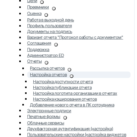
Цели
Преемники
Оценка
Работа в выходной день
Профиль пользователя
Документы на подпись
Вариант отчета "Протокол работы с документом"
Соглашения
Поддержка
Администратор ED
Отчеты
Рассылка отчетов
Настройка отчетов
Настройка доступности отчета
Настройка публикации отчета
Настройка логотипа организации в отчетах
Настройка кэширования отчетов
Добавление нового отчета в ЛК сотрудника
Электронные подписи
Печатные формы
Облачные сервисы
Двухфакторная аутентификация (настройка)
Пользовательские настройки (настройка виджетов