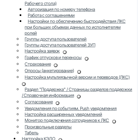
Рабочего стола)
Авторизация по номеру телефона
Работа с соглашениями
Настройки по обеспечению быстродействия ЛКС
при больших объемах данных по исполнителям
ролей
Группы доступа пользователей
Группы доступа пользователей ЗУП
Настройка заявок
График отпусков и переносы
Страхование
Опросы (анкетирование)
Настройка мультиязычной версии и переводов (ЛКС)
Раздел "Поддержка" / Страницы разделов поддержки
/ Справочная информация
Согласование
Уведомления по событиям. Push уведомления
Настройка расширенных уведомлений
Монитор подключения сотрудников к ЛКС
Произвольные разделы
Табель
Настройка КЭДО