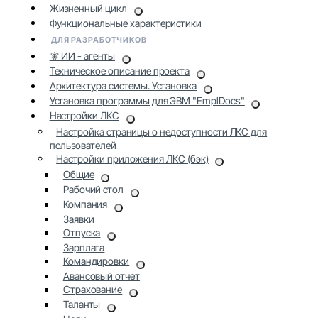
Жизненный цикл
Функциональные характеристики
ДЛЯ РАЗРАБОТЧИКОВ
🧚 ИИ - агенты
Техническое описание проекта
Архитектура системы. Установка
Установка программы для ЭВМ "EmplDocs"
Настройки ЛКС
Настройка страницы о недоступности ЛКС для
пользователей
Настройки приложения ЛКС (бэк)
Общие
Рабочий стол
Компания
Заявки
Отпуска
Зарплата
Командировки
Авансовый отчет
Страхование
Таланты