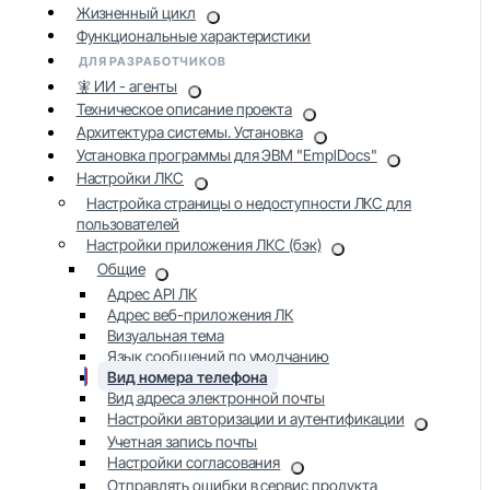
Жизненный цикл
Функциональные характеристики
ДЛЯ РАЗРАБОТЧИКОВ
🧚 ИИ - агенты
Техническое описание проекта
Архитектура системы. Установка
Установка программы для ЭВМ "EmplDocs"
Настройки ЛКС
Настройка страницы о недоступности ЛКС для
пользователей
Настройки приложения ЛКС (бэк)
Общие
Адрес API ЛК
Адрес веб-приложения ЛК
Визуальная тема
Язык сообщений по умолчанию
Вид номера телефона
Вид адреса электронной почты
Настройки авторизации и аутентификации
Учетная запись почты
Настройки согласования
Отправлять ошибки в сервис продукта