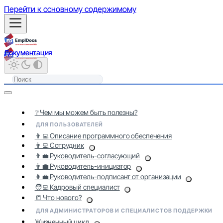
Перейти к основному содержимому
Документация
❔ Чем мы можем быть полезны?
ДЛЯ ПОЛЬЗОВАТЕЛЕЙ
👨‍💻 Описание программного обеспечения
👨‍💻 Сотрудник
👨‍💼 Руководитель-согласующий
👨‍💼 Руководитель-инициатор
👩‍💼 Руководитель-подписант от организации
🧑‍💻 Кадровый специалист
📒 Что нового?
ДЛЯ АДМИНИСТРАТОРОВ И СПЕЦИАЛИСТОВ ПОДДЕРЖКИ
Жизненный цикл