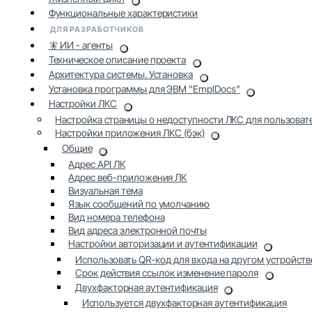
Функциональные характеристики
ДЛЯ РАЗРАБОТЧИКОВ
🧚 ИИ - агенты
Техническое описание проекта
Архитектура системы. Установка
Установка программы для ЭВМ "EmplDocs"
Настройки ЛКС
Настройка страницы о недоступности ЛКС для пользоват
Настройки приложения ЛКС (бэк)
Общие
Адрес API ЛК
Адрес веб-приложения ЛК
Визуальная тема
Язык сообщений по умолчанию
Вид номера телефона
Вид адреса электронной почты
Настройки авторизации и аутентификации
Использовать QR-код для входа на другом устройств
Срок действия ссылок изменение пароля
Двухфакторная аутентификация
Используется двухфакторная аутентификация