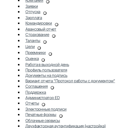
Компания
Заявки
Отпуска
Зарплата
Командировки
Авансовый отчет
Страхование
Таланты
Цели
Преемники
Оценка
Работа в выходной день
Профиль пользователя
Документы на подпись
Вариант отчета "Протокол работы с документом"
Соглашения
Поддержка
Администратор ED
Отчеты
Электронные подписи
Печатные формы
Облачные сервисы
Двухфакторная аутентификация (настройка)