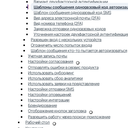
Вариант двухфакторной аутентификации
Шаблоны сообщения одноразовый код авторизац
Шаблон сообщения одноразовый код SMS
Вид адреса электронной почты (2FA)
Вид номера телефона (2FA)
Задержка отправки одноразовых кодов
Уточнения настроек двухфакторной аутентификаци
Разрешен вход с нескольких устройств
Ограничить число попыток входа
Шаблон сообщения кто-то пытается авторизоваться
Учетная запись почты
Настройки согласования
Отправлять ошибки в сервис продукта
Использовать онбординг
Использовать сбор аналитики
Использовать заявки на представление
Настройки отправки SMS
Настройки оповещений
Настройки интеграции
Брендирование
Отображение кнопок заголовка
Разрешить работу через прокси-приложение
Рабочий стол