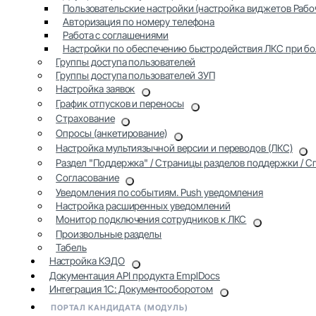
Пользовательские настройки (настройка виджетов Рабоч
Авторизация по номеру телефона
Работа с соглашениями
Настройки по обеспечению быстродействия ЛКС при б
Группы доступа пользователей
Группы доступа пользователей ЗУП
Настройка заявок
График отпусков и переносы
Страхование
Опросы (анкетирование)
Настройка мультиязычной версии и переводов (ЛКС)
Раздел "Поддержка" / Страницы разделов поддержки / 
Согласование
Уведомления по событиям. Push уведомления
Настройка расширенных уведомлений
Монитор подключения сотрудников к ЛКС
Произвольные разделы
Табель
Настройка КЭДО
Документация API продукта EmplDocs
Интеграция 1С: Документооборотом
ПОРТАЛ КАНДИДАТА (МОДУЛЬ)