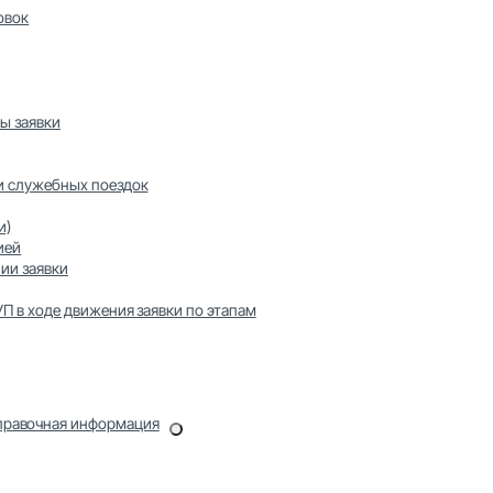
овок
ы заявки
и служебных поездок
и)
ией
ии заявки
П в ходе движения заявки по этапам
Справочная информация