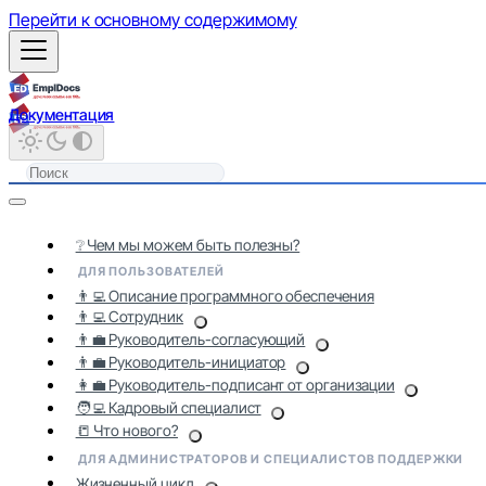
Перейти к основному содержимому
Документация
❔ Чем мы можем быть полезны?
ДЛЯ ПОЛЬЗОВАТЕЛЕЙ
👨‍💻 Описание программного обеспечения
👨‍💻 Сотрудник
👨‍💼 Руководитель-согласующий
👨‍💼 Руководитель-инициатор
👩‍💼 Руководитель-подписант от организации
🧑‍💻 Кадровый специалист
📒 Что нового?
ДЛЯ АДМИНИСТРАТОРОВ И СПЕЦИАЛИСТОВ ПОДДЕРЖКИ
Жизненный цикл