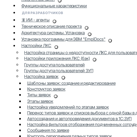
Функциональные характеристики
ДЛЯ РАЗРАБОТЧИКОВ
🧚 ИИ - агенты
Техническое описание проекта
Архитектура системы. Установка
Установка программы для ЭВМ "EmplDocs"
Настройки ЛКС
Настройка страницы о недоступности ЛКС для пользоват
Настройки приложения ЛКС (бэк)
Группы доступа пользователей
Группы доступа пользователей ЗУП
Настройка заявок
Шаблоны заявок: создание и редактирование
Конструктор заявок
Типы заявок
Этапы заявок
Настройка уведомлений по этапам заявок
Перенос типов заявок и списков выбора с одной базы в
Автосоздания и автопроведения документов в 1С:ЗУП
Настройка фильтров отображения подчиненных сотруд
Сообщения по заявке
Контроль пересечения разных типов заявок