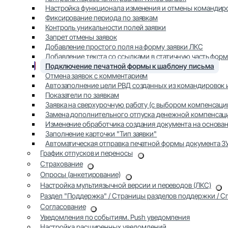
Настройка функционала изменения и отмены командир
Фиксирование периода по заявкам
Контроль уникальности полей заявки
Запрет отмены заявок
Добавление простого поля на форму заявки ЛКС
Добавление текста со ссылками в статичную часть форм
Подключение печатной формы к шаблону письма
Отмена заявок с комментарием
Автозаполнение цели РВД созданных из командировок 
Показатели по заявкам
Заявка на сверхурочную работу (с выбором компенсаци
Замена дополнительного отпуска денежной компенсац
Изменение обработчика создания документа на основан
Заполнение карточки "Тип заявки"
Автоматическая отправка печатной формы документа ЗУ
График отпусков и переносы
Страхование
Опросы (анкетирование)
Настройка мультиязычной версии и переводов (ЛКС)
Раздел "Поддержка" / Страницы разделов поддержки / 
Согласование
Уведомления по событиям. Push уведомления
Настройка расширенных уведомлений