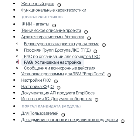
Жизненный цикл
Функциональные характеристики
ДЛЯ РАЗРАБОТЧИКОВ
🧚 ИИ - агенты
Техническое описание проекта
Архитектура системы. Установка
Верхнеуровневая архитектурная схема
Профили Групп Доступа ЛКС (ПГД)
РЛС по организации для объектов ЛКС
FAQ\_Установка и настройка
Сообщения и асинхронные действия
Установка программы для ЭВМ "EmplDocs"
Настройки ЛКС
Настройка КЭДО
Документация API продукта EmplDocs
Интеграция 1С: Документооборотом
ПОРТАЛ КАНДИДАТА (МОДУЛЬ)
Для Пользователей
Для администраторов и специалистов поддержки