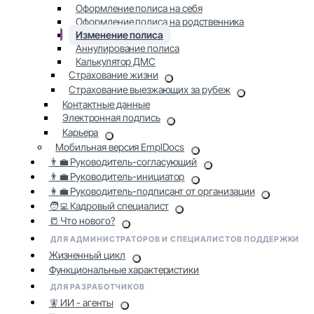
Оформление полиса на себя
Оформление полиса на родственника
Изменение полиса
Аннулирование полиса
Калькулятор ДМС
Страхование жизни
Страхование выезжающих за рубеж
Контактные данные
Электронная подпись
Карьера
Мобильная версия EmplDocs
👨‍💼 Руководитель-согласующий
👨‍💼 Руководитель-инициатор
👩‍💼 Руководитель-подписант от организации
🧑‍💻 Кадровый специалист
📒 Что нового?
ДЛЯ АДМИНИСТРАТОРОВ И СПЕЦИАЛИСТОВ ПОДДЕРЖКИ
Жизненный цикл
Функциональные характеристики
ДЛЯ РАЗРАБОТЧИКОВ
🧚 ИИ - агенты