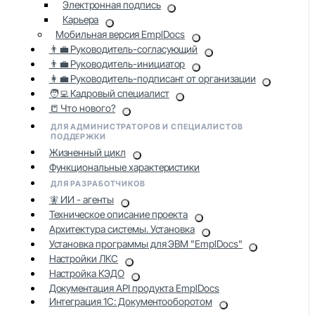
Электронная подпись
Карьера
Мобильная версия EmplDocs
👨‍💼 Руководитель-согласующий
👨‍💼 Руководитель-инициатор
👩‍💼 Руководитель-подписант от организации
🧑‍💻 Кадровый специалист
📒 Что нового?
ДЛЯ АДМИНИСТРАТОРОВ И СПЕЦИАЛИСТОВ
ПОДДЕРЖКИ
Жизненный цикл
Функциональные характеристики
ДЛЯ РАЗРАБОТЧИКОВ
🧚 ИИ - агенты
Техническое описание проекта
Архитектура системы. Установка
Установка программы для ЭВМ "EmplDocs"
Настройки ЛКС
Настройка КЭДО
Документация API продукта EmplDocs
Интеграция 1С: Документооборотом