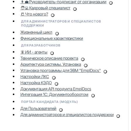
👩‍💼 Руководитель-подписант от организации
🧑‍💻 Кадровый специалист
📒 Что нового?
ДЛЯ АДМИНИСТРАТОРОВ И СПЕЦИАЛИСТОВ
ПОДДЕРЖКИ
Жизненный цикл
Функциональные характеристики
ДЛЯ РАЗРАБОТЧИКОВ
🧚 ИИ - агенты
Техническое описание проекта
Архитектура системы. Установка
Установка программы для ЭВМ "EmplDocs"
Настройки ЛКС
Настройка КЭДО
Документация API продукта EmplDocs
Интеграция 1С: Документооборотом
ПОРТАЛ КАНДИДАТА (МОДУЛЬ)
Для Пользователей
Для администраторов и специалистов поддержки