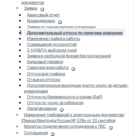
документов
Заявки
Авансовый отчет
Командировка
Заявки от руководителя сотруднику
Дополнительный отпуск по политике компании
Изменение графика работы
Совмещение должностей
2-НДФЛ (с выбором года)
Заявка в свободной форме без подписания)
Кадровый перевод
Сверхурочная работа
Отпуск вне графика
Отзыв из отпуска
Дополнительные выходные дни по уходу за детьми-
инвалидами
Отпуск по беременности и родам (БиР)
Отпуск по уходу за ребенком
Делегирование
Изменения требований к электронным документам
(Приказ Минтруда России № 578н от 20 сентября
Монитор подключения сотрудников к ЛКС
Соглашения