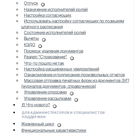
Отпуск
Назначение исполнителей ролей
Настройка согласующих
Использовать настройку согласующих по позициям
штатного расписания
Состояние исполнителей ролей
Вычеты
КЭДО
Порядок удаления документов
Раздел "Страхование"
Что-то пошло не так
Настройка расширенных уведомлений
Ознакомление и подписание произвольных отчетов
Массовая отправка печатных форм из документов ЗУП
(журналов документов, справочников)
Управление опросами
Управление рассылками
📒 Что нового?
ДЛЯ АДМИНИСТРАТОРОВ И СПЕЦИАЛИСТОВ
ПОДДЕРЖКИ
Жизненный цикл
Функциональные характеристики