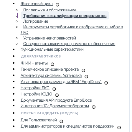
Жизненный цикл
Поддержка и обслуживание
Требования к квалификации специалистов
Логирование
Инструменты разработчика и отображение ошибок в
ЛКС
Устранение неисправностей
Совершенствование программного обеспечения
Функциональные характеристики
ДЛЯ РАЗРАБОТЧИКОВ
🧚 ИИ - агенты
Техническое описание проекта
Архитектура системы. Установка
Установка программы для ЭВМ "EmplDocs"
Настройки ЛКС
Настройка КЭДО
Документация API продукта EmplDocs
Интеграция 1С: Документооборотом
ПОРТАЛ КАНДИДАТА (МОДУЛЬ)
Для Пользователей
Для администраторов и специалистов поддержки